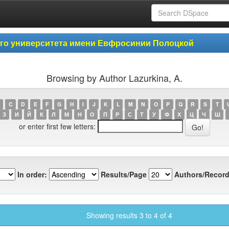
ого университета имени Евфросинии Полоцкой
Browsing by Author Lazurkina, A.
C
D
E
F
G
H
I
J
K
L
M
N
O
P
Q
R
S
T
З
И
Й
К
Л
М
Н
О
П
Р
С
Т
У
Ф
Х
Ц
Ч
Ш
or enter first few letters:
In order:
Results/Page
Authors/Record
Showing results 3 to 4 of 4