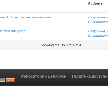
Author(s)
циях TED экологической тематики
Лазуркина, 
Chebotareva,
ческом дискурсе
Лазуркина, 
Chebotareva,
Showing results 3 to 4 of 4
s
Репозитории Беларуси
Политика доступа