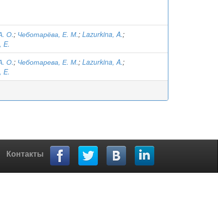
А. О.
;
Чеботарёва, Е. М.
;
Lazurkina, A.
;
 E.
А. О.
;
Чеботарева, Е. М.
;
Lazurkina, A.
;
 E.
Контакты