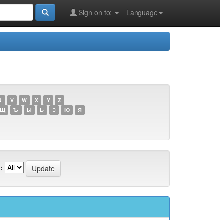
Sign on to:
Language
U
V
W
X
Y
Z
Щ
Ъ
Ы
Ь
Э
Ю
Я
: