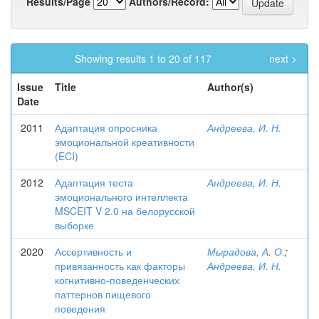
Results/Page
Authors/Record:
Showing results 1 to 20 of 117
next >
Issue
Title
Author(s)
Date
2011
Адаптация опросника
Андреева, И. Н.
эмоциональной креативности
(ECI)
2012
Адаптация теста
Андреева, И. Н.
эмоционального интеллекта
MSCEIT V 2.0 на белорусской
выборке
2020
Ассертивность и
Мырадова, А. О.
;
привязанность как факторы
Андреева, И. Н.
когнитивно-поведенческих
паттернов пищевого
поведения