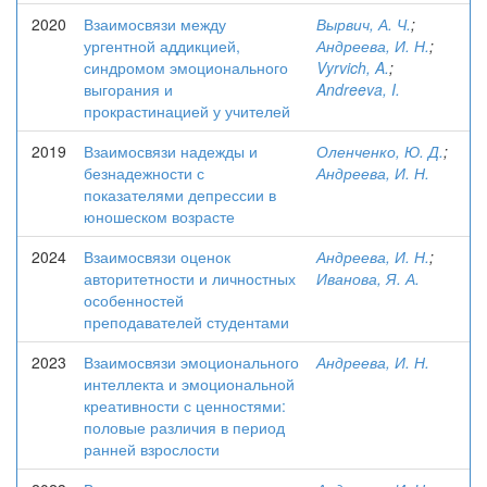
2020
Взаимосвязи между
Вырвич, А. Ч.
;
ургентной аддикцией,
Андреева, И. Н.
;
синдромом эмоционального
Vyrvich, A.
;
выгорания и
Andreeva, I.
прокрастинацией у учителей
2019
Взаимосвязи надежды и
Оленченко, Ю. Д.
;
безнадежности с
Андреева, И. Н.
показателями депрессии в
юношеском возрасте
2024
Взаимосвязи оценок
Андреева, И. Н.
;
авторитетности и личностных
Иванова, Я. А.
особенностей
преподавателей студентами
2023
Взаимосвязи эмоционального
Андреева, И. Н.
интеллекта и эмоциональной
креативности с ценностями:
половые различия в период
ранней взрослости