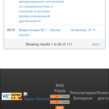
эмоционального интеллекта
со специальностью и
статусом в системе
профессиональной
деятельности
2019
Видеолекция № 1 : Малая
Андреева, И. Н.
группа
Showing results 1 to 20 of 117
next >
RSS
Feeds
Репозитории
Полит
Беларуси
дост