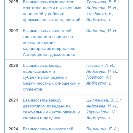
2025
Взаимосвязь компонентов
Трашкова, В. В.
;
ответственности и жизненных
Андреева, И. Н.
;
ценностей у рабочих
Trashkova, V.
;
промышленных предприятий
Andreyeva, I.
2002
Взаимосвязь личностной
Андреева, И. Н.
тревожности и социально-
психологических
характеристик подростков.
Автореферат диссертации
2026
Взаимосвязь между
Носевич, А. И.
;
нарциссизмом и
Андреева, И. Н.
;
субъективной оценкой
Nosevich, A.
;
межличностных отношений у
Andreyeva, I.
студентов
2024
Взаимосвязь между
Цыплякова, В. С.
;
цветотипом поведения и
Андреева, И. Н.
;
сексуальными установками у
Tsyplyakova, V.
;
юношей и девушек
Andreyeva, I.
2024
Взаимосвязь показателей
Ваньшина, Е. А.
;