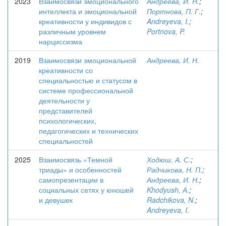
2023
Взаимосвязи эмоционального
Андреева, И. Н.
;
интеллекта и эмоциональной
Портнова, П. Г.
;
креативности у индивидов с
Andreyeva, I.
;
различным уровнем
Portnova, P.
нарциссизма
2019
Взаимосвязи эмоциональной
Андреева, И. Н.
креативности со
специальностью и статусом в
системе профессиональной
деятельности у
представителей
психологических,
педагогических и технических
специальностей
2025
Взаимосвязь «Темной
Ходюш, А. С.
;
триады» и особенностей
Радчикова, Н. П.
;
самопрезентации в
Андреева, И. Н.
;
социальных сетях у юношей
Khodyush, А.
;
и девушек
Radchikova, N.
;
Andreyeva, I.