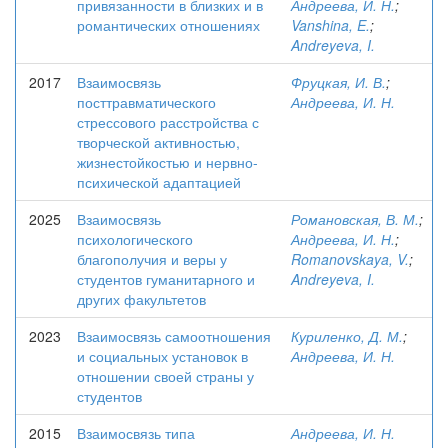
привязанности в близких и в
Андреева, И. Н.
;
романтических отношениях
Vanshina, E.
;
Andreyeva, I.
2017
Взаимосвязь
Фруцкая, И. В.
;
посттравматического
Андреева, И. Н.
стрессового расстройства с
творческой активностью,
жизнестойкостью и нервно-
психической адаптацией
2025
Взаимосвязь
Романовская, В. М.
;
психологического
Андреева, И. Н.
;
благополучия и веры у
Romanovskaya, V.
;
студентов гуманитарного и
Andreyeva, I.
других факультетов
2023
Взаимосвязь самоотношения
Куриленко, Д. М.
;
и социальных установок в
Андреева, И. Н.
отношении своей страны у
студентов
2015
Взаимосвязь типа
Андреева, И. Н.