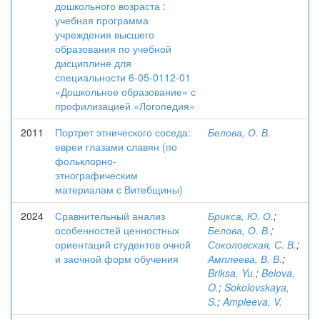
дошкольного возраста :
учебная программа
учреждения высшего
образования по учебной
дисциплине для
специальности 6-05-0112-01
«Дошкольное образование» с
профилизацией «Логопедия»
2011
Портрет этнического соседа:
Белова, О. В.
евреи глазами славян (по
фольклорно-
этнографическим
материалам с Витебщины)
2024
Сравнительный анализ
Брикса, Ю. О.
;
особенностей ценностных
Белова, О. В.
;
ориентаций студентов очной
Соколовская, С. В.
;
и заочной форм обучения
Амплеева, В. В.
;
Briksa, Yu.
;
Belova,
O.
;
Sokolovskaya,
S.
;
Ampleeva, V.