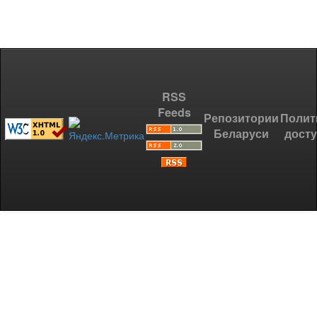
RSS
Feeds
Репозитории
Полит
Беларуси
дост