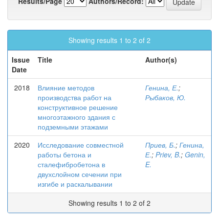
Results/Page
Authors/Record:
Showing results 1 to 2 of 2
Issue
Title
Author(s)
Date
2018
Влияние методов
Генина, Е.
;
производства работ на
Рыбаков, Ю.
конструктивное решение
многоэтажного здания с
подземными этажами
2020
Исследование совместной
Приев, Б.
;
Генина,
работы бетона и
Е.
;
Priev, B.
;
Genin,
сталефибробетона в
E.
двухслойном сечении при
изгибе и раскалывании
Showing results 1 to 2 of 2