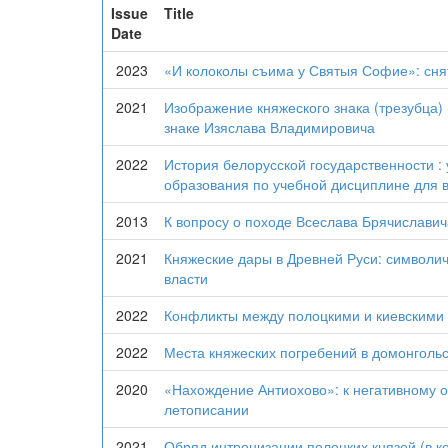
Issue
Title
Date
2023
«И колоколы съима у Святыя Софие»: сня
2021
Изображение княжеского знака (трезубца) 
знаке Изяслава Владимировича
2022
История белорусской государственности 
образования по учебной дисциплине для в
2013
К вопросу о походе Всеслава Брячиславича
2021
Княжеские дары в Древней Руси: символи
власти
2022
Конфликты между полоцкими и киевскими 
2022
Места княжеских погребений в домонгольс
2020
«Нахождение Антиохово»: к негативному о
летописании
2021
Обряд интронизации полоцких князей (в к