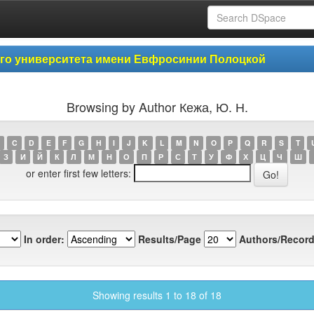
ого университета имени Евфросинии Полоцкой
Browsing by Author Кежа, Ю. Н.
C
D
E
F
G
H
I
J
K
L
M
N
O
P
Q
R
S
T
З
И
Й
К
Л
М
Н
О
П
Р
С
Т
У
Ф
Х
Ц
Ч
Ш
or enter first few letters:
In order:
Results/Page
Authors/Record
Showing results 1 to 18 of 18