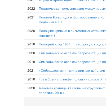
2022
Политическая коммуникация между прави
2021
Полития Рогволода и формирование этноп
Подвинья в Х в.
2020
Полоцкие кривичи в письменных источника
конструкт?
2018
Полоцкий клад 1984 г.: к вопросу о соци
2020
Символические аспекты репрезентации вл
2019
Символические аспекты репрезентации вл
2021
«Собрашасѧ вси»: коллективные действия 
2018
Трезубцы на плинфе полоцких храмов ХІІ 
2020
Феномен границы как зоны межгрупповых 
половины ХІІ в.)