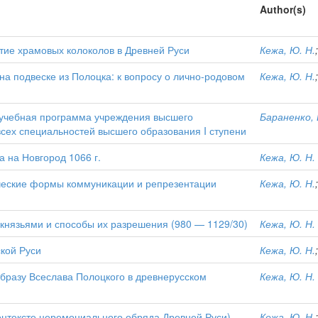
Author(s)
тие храмовых колоколов в Древней Руси
Кежа, Ю. Н.
на подвеске из Полоцка: к вопросу о лично-родовом
Кежа, Ю. Н.
: учебная программа учреждения высшего
Бараненко, 
сех специальностей высшего образования I ступени
 на Новгород 1066 г.
Кежа, Ю. Н.
ческие формы коммуникации и репрезентации
Кежа, Ю. Н.
князьями и способы их разрешения (980 — 1129/30)
Кежа, Ю. Н.
кой Руси
Кежа, Ю. Н.
бразу Всеслава Полоцкого в древнерусском
Кежа, Ю. Н.
онтексте церемониального обряда Древней Руси)
Кежа, Ю. Н.