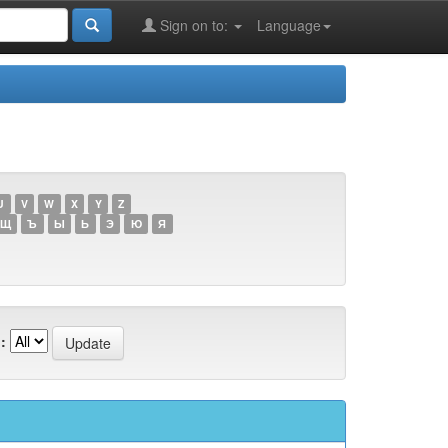
Sign on to:
Language
U
V
W
X
Y
Z
Щ
Ъ
Ы
Ь
Э
Ю
Я
: