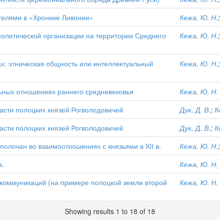
телями в «Хронике Ливонии»
Кежа, Ю. Н.
олитической организации на территории Среднего
Кежа, Ю. Н.
х: этническая общность или интеллектуальный
Кежа, Ю. Н.
альных отношениях раннего средневековья
Кежа, Ю. Н.
асти полоцких князей Рогволодовичей
Дук, Д. В.
;
К
асти полоцких князей Рогволодовичей
Дук, Д. В.
;
К
полочан во взаимоотношениях с князьями в ХІІ в.
Кежа, Ю. Н.
в.
Кежа, Ю. Н.
коммуникаций (на примере полоцкой земли второй
Кежа, Ю. Н.
Showing results 1 to 18 of 18