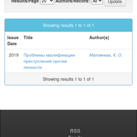
Results/Page
Authors/Record:
Showing results 1 to 1 of 1
Issue
Title
Author(s)
Date
2019
Проблемы квалификации
Матвеева, К. О.
преступлений против
личности
Showing results 1 to 1 of 1
RSS