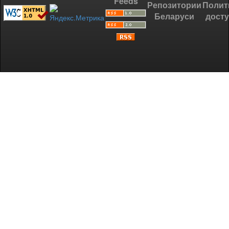
Feeds
Репозитории
Полит
Беларуси
дост