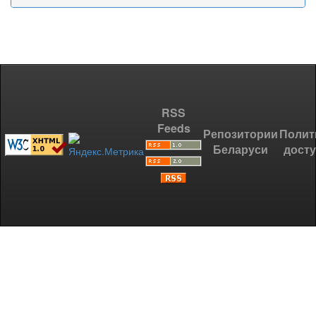
RSS
Feeds
Репозитории
Полит
Беларуси
дост