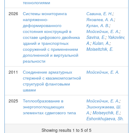
технологиями
2026
Системы мониторинга
Савина, Е. Н.
;
напряженно-
Яковлев, А. А.
;
деформированного
Кулан, А. В.
;
состояния конструкций в
Мойсейчик, Е. А.
;
составе цифрового двойника
Savina, E.
;
Yakovlev,
зданий и транспортных
A.
;
Kulan, A.
;
сооружений с применением
Moiseitchik, E.
дополненной и виртуальной
реальности
2011
Соединение арматурных
Мойсейчик, Е. А.
стержней с квазикомпозитной
структурой фланговыми
швами
2025
Теплообразование в
Мойсейчик, Е. А.
;
энергопоглощающих
Эшонхужаева, Ш.
элементах сдвигового типа
А.
;
Moiseychik, E.
;
Eshonkhujaeva, Sh.
Showing results 1 to 5 of 5