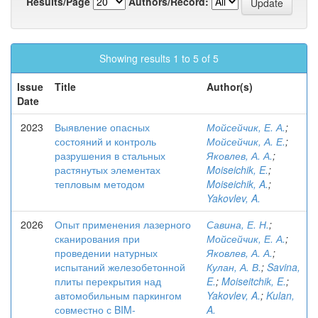
Results/Page
Authors/Record:
Showing results 1 to 5 of 5
Issue
Title
Author(s)
Date
2023
Выявление опасных
Мойсейчик, Е. А.
;
состояний и контроль
Мойсейчик, А. Е.
;
разрушения в стальных
Яковлев, А. А.
;
растянутых элементах
Moiseichik, E.
;
тепловым методом
Moiseichik, A.
;
Yakovlev, A.
2026
Опыт применения лазерного
Савина, Е. Н.
;
сканирования при
Мойсейчик, Е. А.
;
проведении натурных
Яковлев, А. А.
;
испытаний железобетонной
Кулан, А. В.
;
Savina,
плиты перекрытия над
E.
;
Moiseitchik, E.
;
автомобильным паркингом
Yakovlev, A.
;
Kulan,
совместно с BIM-
A.