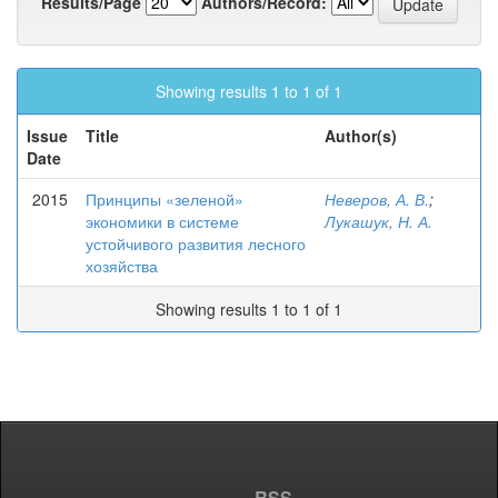
Results/Page
Authors/Record:
Showing results 1 to 1 of 1
Issue
Title
Author(s)
Date
2015
Принципы «зеленой»
Неверов, А. В.
;
экономики в системе
Лукашук, Н. А.
устойчивого развития лесного
хозяйства
Showing results 1 to 1 of 1
RSS