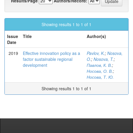
Results/Page
Authors/Record:
Showing results 1 to 1 of 1
Issue
Title
Author(s)
Date
2019
Effective innovation policy as a
Pavlov, K.
;
Nosova,
factor sustainable regional
O.
;
Nosova, T.
;
development
Павлов, К. В.
;
Носова, О. В.
;
Носова, Т. Ю.
Showing results 1 to 1 of 1