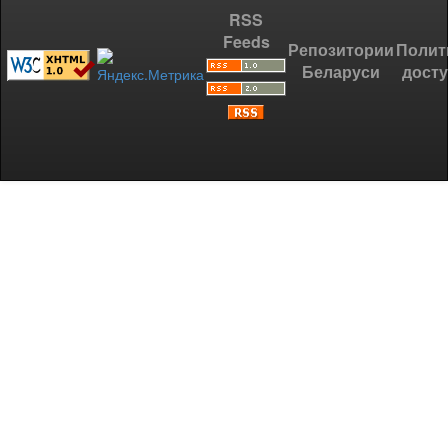
RSS
Feeds
Репозитории
Полит
Беларуси
дост