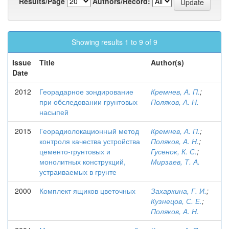
Results/Page
Authors/Record:
Showing results 1 to 9 of 9
Issue
Title
Author(s)
Date
2012
Георадарное зондирование
Кремнев, А. П.
;
при обследовании грунтовых
Поляков, А. Н.
насыпей
2015
Георадиолокационный метод
Кремнев, А. П.
;
контроля качества устройства
Поляков, А. Н.
;
цементо-грунтовых и
Гусенок, К. С.
;
монолитных конструкций,
Мирзаев, Т. А.
устраиваемых в грунте
2000
Комплект ящиков цветочных
Захаркина, Г. И.
;
Кузнецов, С. Е.
;
Поляков, А. Н.