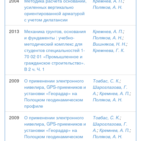
2004
Методика расчета оснований,
Кремнев, А. П.
;
усиленных вертикально
Поляков, А. Н.
ориентированной арматурой
с учетом дилатансии
2013
Механика грунтов, основания
Кремнев, А. П.
;
и фундаменты : учебно-
Поляков, А. Н.
;
методический комплекс для
Вишняков, Н. Н.
;
студентов специальностей 1-
Кремнева, Г. К.
70 02 01 «Промышленное и
гражданское строительство».
В 2 ч. Ч. 1
2009
О применении электронного
Товбас, С. К.
;
нивелира, GPS-приемников и
Шароглазова, Г.
установки «Георадар» на
А.
;
Кремнев, А. П.
;
Полоцком геодинамическом
Поляков, А. Н.
профиле
2009
О применении электронного
Товбас, C. K.
;
нивелира, GPS-приемников и
Шароглазова, Г.
установки «Георадар» на
А.
;
Кремнев, А. П.
;
Полоцком геодинамическом
Поляков, А. Н.