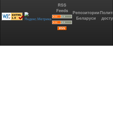
RSS
Feeds
Репозитории
Полит
Беларуси
дост