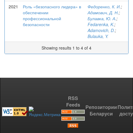
2021
Роль «безопасного лидера» в
Федоренко, К. И.
;
обеспечении
Адамович, Д. Н.
;
профессиональной
Булавка, Ю. А.
;
безопасности
Fedarenka, K.
;
Adamovich, D.
;
Bulauka, Y.
Showing results 1 to 4 of 4
RSS
Feeds
Репозитории
Полит
Беларуси
дост