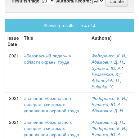
Results/Page
Authors/Record:
Showing results 1 to 4 of 4
Issue
Title
Author(s)
Date
2021
«Безопасный лидер» в
Федоренко, К. И.
;
области охраны труда
Адамович, Д. Н.
;
Булавка, Ю. А.
;
Fedarenka, K.
;
Adamovich, D.
;
Bulauka, Y.
2021
Значение «безопасного
Федоренко, К. И.
;
лидера» в системах
Булавка, Ю. А.
;
управления охраной труда
Адамович, Д. Н.
2021
Значение «безопасного
Адамович, Д. Н.
;
лидера» в системах
Федоренко, К. И.
;
управления охраной труда
Булавка, Ю. А.