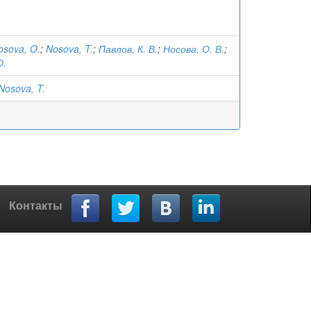
osova, O.
;
Nosova, T.
;
Павлов, К. В.
;
Носова, О. В.
;
Ю.
Nosova, T.
Контакты