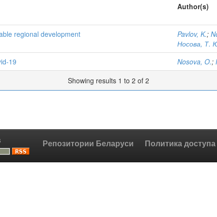
Author(s)
inable regional development
Pavlov, K.
;
N
Носова, Т. 
vid-19
Nosova, O.
;
Showing results 1 to 2 of 2
s
Репозитории Беларуси
Политика доступа