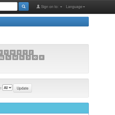
Sign on to:
Language
U
V
W
X
Y
Z
Щ
Ъ
Ы
Ь
Э
Ю
Я
: