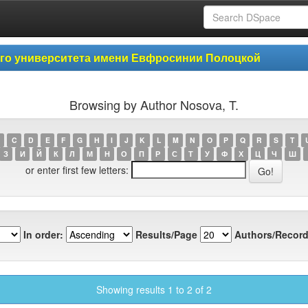
ого университета имени Евфросинии Полоцкой
Browsing by Author Nosova, T.
C
D
E
F
G
H
I
J
K
L
M
N
O
P
Q
R
S
T
З
И
Й
К
Л
М
Н
О
П
Р
С
Т
У
Ф
Х
Ц
Ч
Ш
or enter first few letters:
In order:
Results/Page
Authors/Record
Showing results 1 to 2 of 2