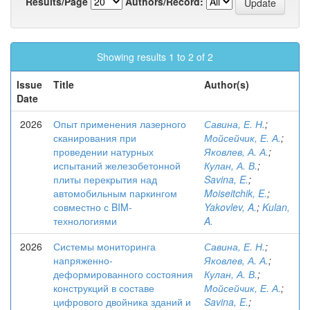
Results/Page
Authors/Record:
Showing results 1 to 2 of 2
Issue
Title
Author(s)
Date
2026
Опыт применения лазерного
Савина, Е. Н.
;
сканирования при
Мойсейчик, Е. А.
;
проведении натурных
Яковлев, А. А.
;
испытаний железобетонной
Кулан, А. В.
;
плиты перекрытия над
Savina, E.
;
автомобильным паркингом
Moiseitchik, E.
;
совместно с BIM-
Yakovlev, A.
;
Kulan,
технологиями
A.
2026
Системы мониторинга
Савина, Е. Н.
;
напряженно-
Яковлев, А. А.
;
деформированного состояния
Кулан, А. В.
;
конструкций в составе
Мойсейчик, Е. А.
;
цифрового двойника зданий и
Savina, E.
;