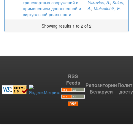
транспортных сооружений с
Yakovlev, A.
;
Kulan,
применением дополненной и
A.
;
Moiseitchik, E.
виртуальной реальности
Showing results 1 to 2 of 2
RSS
Feeds
Репозитории
Полит
Беларуси
дост