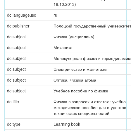
16.10.2013)
dc.language.iso
ru
dc.publisher
Полоцкий государственный университе
dc.subject
Физика (дисциплина)
dc.subject
Механика
dc.subject
Молекулярная физика и термодинамик
dc.subject
Электричество и магнетизм
dc.subject
Оптика. Физика атома
dc.subject
Учебное пособие по физике
dc.title
Физика в вопросах и ответах : учебно-
методическое пособие для студентов
технических специальностей
dc.type
Learning book