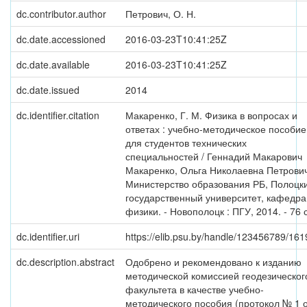
dc.contributor.author
Петрович, О. Н.
dc.date.accessioned
2016-03-23T10:41:25Z
dc.date.available
2016-03-23T10:41:25Z
dc.date.issued
2014
dc.identifier.citation
Макаренко, Г. М. Физика в вопросах и
ответах : учебно-методическое пособие
для студентов технических
специальностей / Геннадий Макарович
Макаренко, Ольга Николаевна Петрович
Министерство образования РБ, Полоцк
государственный университет, кафедра
физики. - Новополоцк : ПГУ, 2014. - 76 с
dc.identifier.uri
https://elib.psu.by/handle/123456789/161
dc.description.abstract
Одобрено и рекомендовано к изданию
методической комиссией геодезическог
факультета в качестве учебно-
методического пособия (протокол № 1 