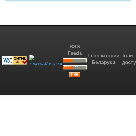
RSS
Feeds
Репозитории
Полит
Беларуси
дост