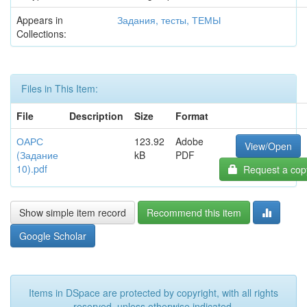
Appears in
Задания, тесты, ТЕМЫ
Collections:
Files in This Item:
File
Description
Size
Format
ОАРС
123.92
Adobe
View/Open
(Задание
kB
PDF
10).pdf
Request a cop
Show simple item record
Recommend this item
Google Scholar
Items in DSpace are protected by copyright, with all rights
reserved, unless otherwise indicated.