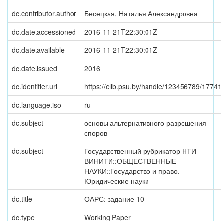
dc.contributor.author
Бесецкая, Наталья Александровна
dc.date.accessioned
2016-11-21T22:30:01Z
dc.date.available
2016-11-21T22:30:01Z
dc.date.issued
2016
dc.identifier.uri
https://elib.psu.by/handle/123456789/1774
dc.language.iso
ru
dc.subject
основы альтернативного разрешения
споров
dc.subject
Государственный рубрикатор НТИ -
ВИНИТИ::ОБЩЕСТВЕННЫЕ
НАУКИ::Государство и право.
Юридические науки
dc.title
ОАРС: задание 10
dc.type
Working Paper