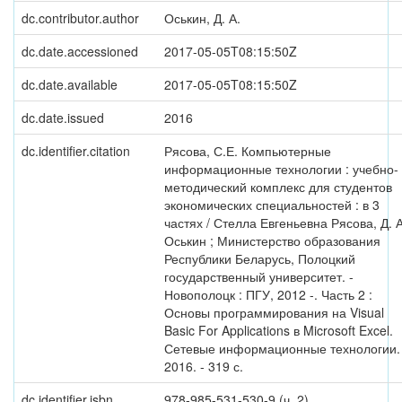
dc.contributor.author
Оськин, Д. А.
dc.date.accessioned
2017-05-05T08:15:50Z
dc.date.available
2017-05-05T08:15:50Z
dc.date.issued
2016
dc.identifier.citation
Рясова, С.Е. Компьютерные
информационные технологии : учебно-
методический комплекс для студентов
экономических специальностей : в 3
частях / Стелла Евгеньевна Рясова, Д. А
Оськин ; Министерство образования
Республики Беларусь, Полоцкий
государственный университет. -
Новополоцк : ПГУ, 2012 -. Часть 2 :
Основы программирования на Visual
Basic For Applications в Microsoft Excel.
Сетевые информационные технологии. 
2016. - 319 с.
dc.identifier.isbn
978-985-531-530-9 (ч. 2)