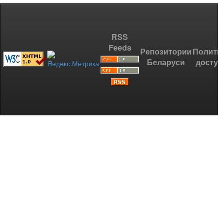
RSS
Feeds
Репозитории
Полит
Беларуси
дост