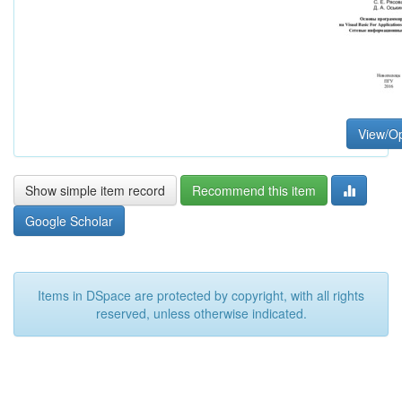
View/O
Show simple item record
Recommend this item
Google Scholar
Items in DSpace are protected by copyright, with all rights
reserved, unless otherwise indicated.