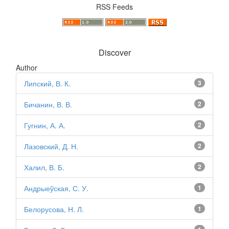
RSS Feeds
Discover
Author
Липский, В. К.
3
Бичанин, В. В.
2
Гугнин, А. А.
2
Лазовский, Д. Н.
2
Халил, В. Б.
2
Андрыеўская, С. У.
1
Белорусова, Н. Л.
1