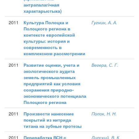
антрапалагічная
характарыстыка)
2011
Культура Полоцка и
Гугнин, А. А.
Полоцкого региона в
контексте европейской
культуры: история и
современность в
комплексном рассмотрении
2011
Развитие оценки, учета и
Вегера, С. Г.
экологического аудита
земель промышленных
предприятий как условия
сохранения природно-
экономического потенциала
Полоцкого региона
2011
Произвести нанесение
Попок, Н. Н.
покрытий из нитрида
титана на зубные протезы
2011
Переработка ВСН с
Липский, В. К.