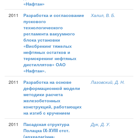
«Нафтан»
2011
Разработка и согласование
Халил, В. Б.
пускового
технологического
регламента вакуумного
блока установки
«Висбрекинг тяжелых
нефтяных остатков и
термокрекинг нефтяных
дистиллятов» ОАО
«Нафтан».
2011
Разработка на основе
Лазовский, Д. Н.
деформационной модели
методики расчета
железобетонных
конструкций, работающих
на изгиб с кручением
2011
Пасадская структура
Дук, Д. У.
Полацка IX-XVIII стст.
(археалагічна-