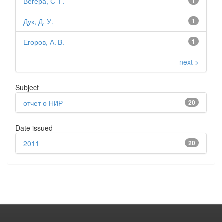
Вегера, С. Г.
1
Дук, Д. У.
1
Егоров, А. В.
1
next >
Subject
отчет о НИР
20
Date issued
2011
20