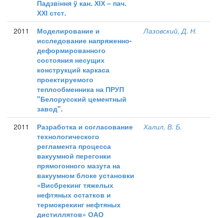
Падзвіння ў кан. ХІХ – пач.
ХХІ стст.
2011
Моделирование и
Лазовский, Д. Н.
исследование напряженно-
деформированного
состояния несущих
конструкций каркаса
проектируемого
теплообменника на ПРУП
"Белорусский цементный
завод".
2011
Разработка и согласование
Халил, В. Б.
технологического
регламента процесса
вакуумной перегонки
прямогонного мазута на
вакуумном блоке установки
«Висбрекинг тяжелых
нефтяных остатков и
термокрекинг нефтяных
дистиллятов» ОАО