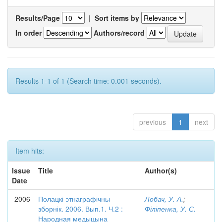
Results/Page
|
Sort items by
In order
Authors/record
Results 1-1 of 1 (Search time: 0.001 seconds).
previous
1
next
Item hits:
Issue
Title
Author(s)
Date
2006
Полацкі этнаграфічны
Лобач, У. А.
;
зборнік. 2006. Вып.1. Ч.2 :
Філіпенка, У. С.
Народная медыцына