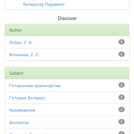
беларусаў Падзвіння
Discover
Author
Лобач, У. А.
1
Філіпенка, У. С.
1
Subject
Гістарычнае краязнаўства
1
Гісторыя Беларусі
1
Краеведение
1
фальклор
1