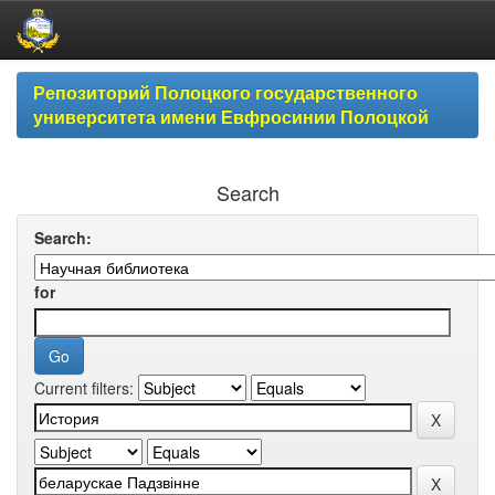
Skip
Репозиторий Полоцкого государственного
navigation
университета имени Евфросинии Полоцкой
Search
Search:
for
Current filters: