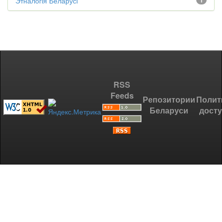
Этналогія Беларусі
1
RSS
Feeds
Репозитории
Полит
Беларуси
дост