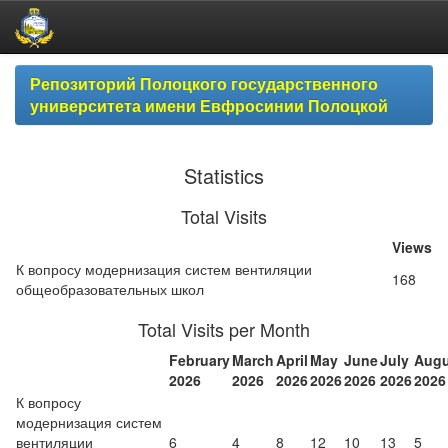
Skip
Репозиторий Полоцкого государственного
navigation
университета имени Евфросинии Полоцкой
Statistics
Total Visits
Views
К вопросу модернизация систем вентиляции
168
общеобразовательных школ
Total Visits per Month
February
March
April
May
June
July
Augu
2026
2026
2026
2026
2026
2026
2026
К вопросу
модернизация систем
вентиляции
6
4
8
12
10
13
5