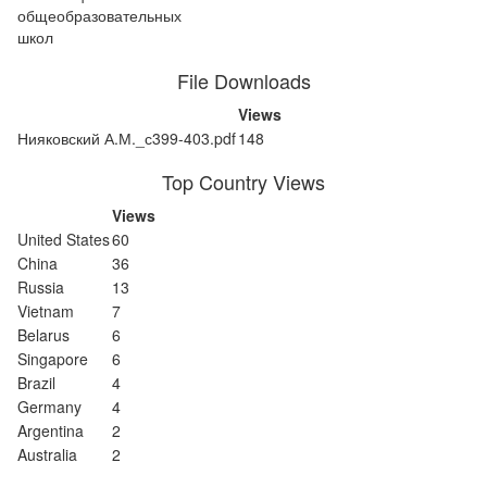
общеобразовательных
школ
File Downloads
Views
Нияковский А.М._с399-403.pdf
148
Top Country Views
Views
United States
60
China
36
Russia
13
Vietnam
7
Belarus
6
Singapore
6
Brazil
4
Germany
4
Argentina
2
Australia
2