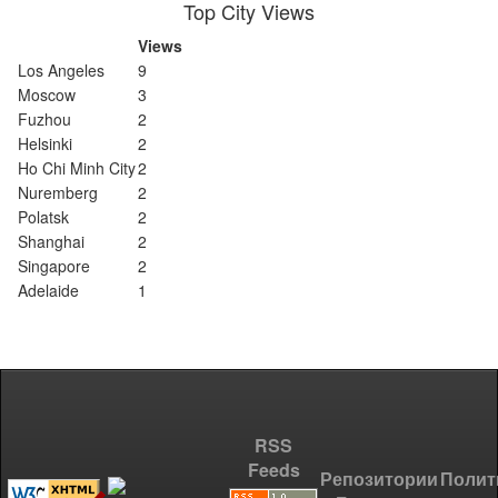
Top City Views
Views
Los Angeles
9
Moscow
3
Fuzhou
2
Helsinki
2
Ho Chi Minh City
2
Nuremberg
2
Polatsk
2
Shanghai
2
Singapore
2
Adelaide
1
RSS
Feeds
Репозитории
Полит