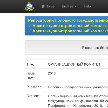
Home
Browse
Help
Skip
Репозиторий Полоцкого государственн
navigation
Архитектурно-строительный комплекс
Архитектурно-строительный комплекс
Please use this id
Title:
ОРГАНИЗАЦИОННЫЙ КОМИТЕТ
Issue
2018
Date:
Publisher:
Полоцкий государственный универси
Citation:
Организационный комитет [Электронны
междунар. науч. конф., посвящ. 50-лет
Парфеновой. – Новополоцк, 2018. – С