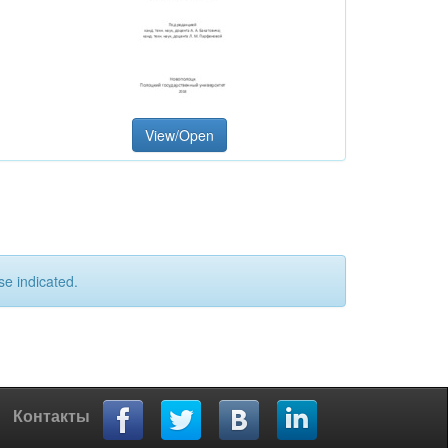
View/Open
se indicated.
Контакты