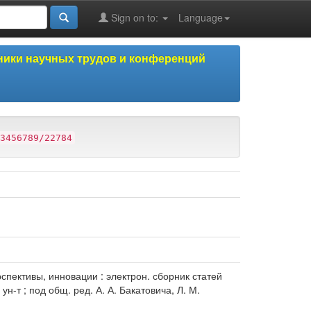
Sign on to:
Language
ики научных трудов и конференций
3456789/22784
пективы, инновации : электрон. сборник статей
ун-т ; под общ. ред. А. А. Бакатовича, Л. М.