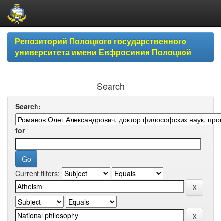
Skip
Репозиторий Полоцкого государственного
navigation
университета имени Евфросинии Полоцкой
Search
Search:
for
Current filters: