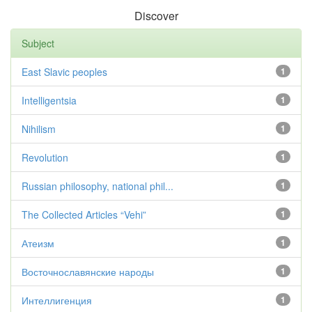
Discover
Subject
East Slavic peoples
1
Intelligentsia
1
Nihilism
1
Revolution
1
Russian philosophy, national phil...
1
The Collected Articles “Vehi”
1
Атеизм
1
Восточнославянские народы
1
Интеллигенция
1