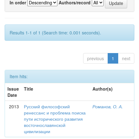
In order
Authors/record
Results 1-1 of 1 (Search time: 0.001 seconds).
previous
1
next
Item hits:
Issue
Title
Author(s)
Date
2013
Русский философский
Романов, О. А.
ренессанс и проблема поиска
пути исторического развития
восточнославянской
цивилизации