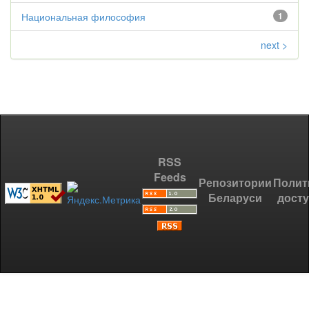
Национальная философия
1
next >
RSS
Feeds
Репозитории
Полит
Беларуси
дост