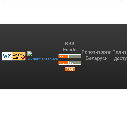
RSS
Feeds
Репозитории
Полит
Беларуси
дост