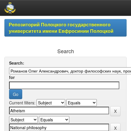
Skip
Репозиторий Полоцкого государственного
navigation
университета имени Евфросинии Полоцкой
Search
Search:
for
Current filters: