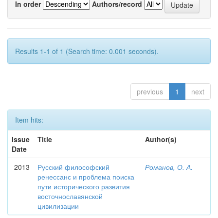
In order
Authors/record
Results 1-1 of 1 (Search time: 0.001 seconds).
previous
1
next
Item hits:
Issue
Title
Author(s)
Date
2013
Русский философский
Романов, О. А.
ренессанс и проблема поиска
пути исторического развития
восточнославянской
цивилизации