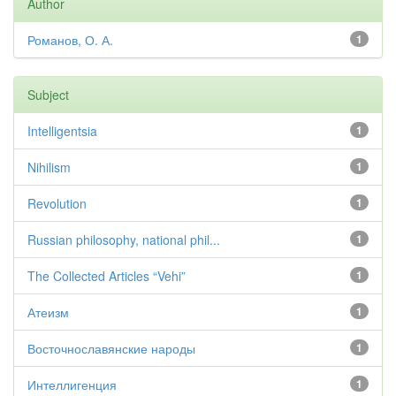
Author
Романов, О. А.
1
Subject
Intelligentsia
1
Nihilism
1
Revolution
1
Russian philosophy, national phil...
1
The Collected Articles “Vehi”
1
Атеизм
1
Восточнославянские народы
1
Интеллигенция
1