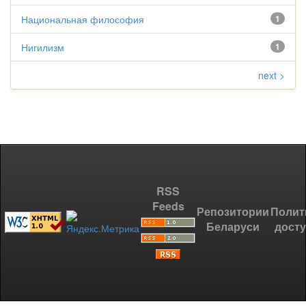
Национальная философия
1
Нигилизм
1
next >
RSS
Feeds
Репозитории
Полит
Беларуси
дост