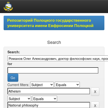
Skip
Репозиторий Полоцкого государственного
navigation
университета имени Евфросинии Полоцкой
Search
Search:
for
Current filters: