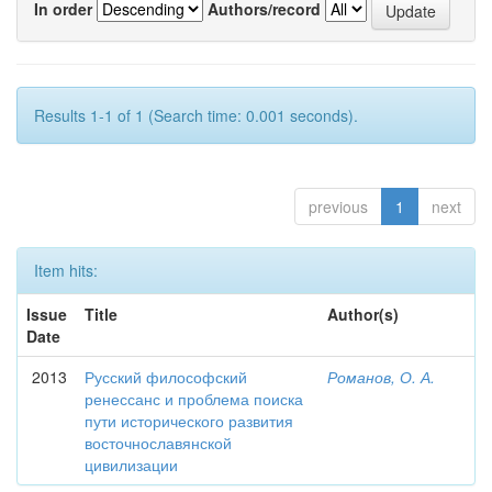
In order
Authors/record
Results 1-1 of 1 (Search time: 0.001 seconds).
previous
1
next
Item hits:
Issue
Title
Author(s)
Date
2013
Русский философский
Романов, О. А.
ренессанс и проблема поиска
пути исторического развития
восточнославянской
цивилизации