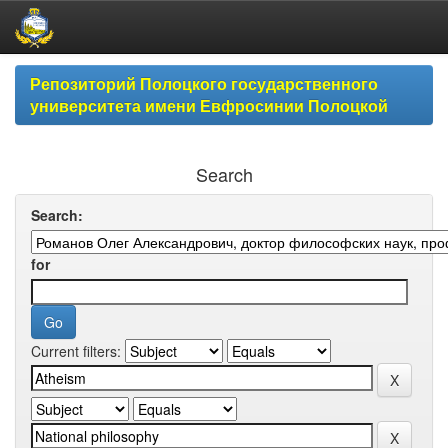
Skip
Репозиторий Полоцкого государственного
navigation
университета имени Евфросинии Полоцкой
Search
Search:
for
Current filters: