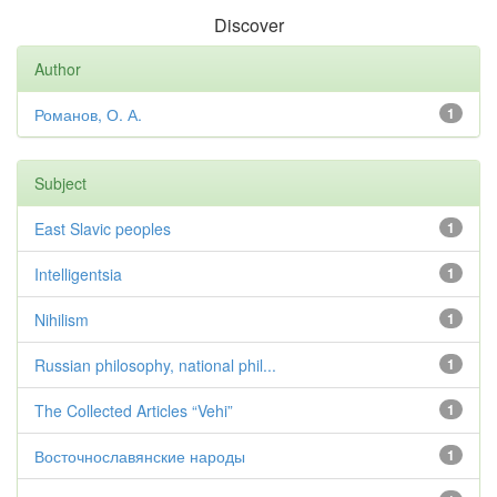
Discover
Author
Романов, О. А.
1
Subject
East Slavic peoples
1
Intelligentsia
1
Nihilism
1
Russian philosophy, national phil...
1
The Collected Articles “Vehi”
1
Восточнославянские народы
1