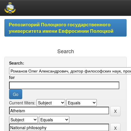
Skip
Репозиторий Полоцкого государственного
navigation
университета имени Евфросинии Полоцкой
Search
Search:
for
Current filters: