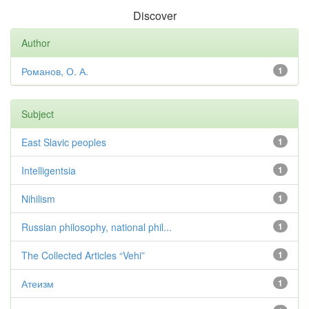
Discover
Author
Романов, О. А.
1
Subject
East Slavic peoples
1
Intelligentsia
1
Nihilism
1
Russian philosophy, national phil...
1
The Collected Articles “Vehi”
1
Атеизм
1