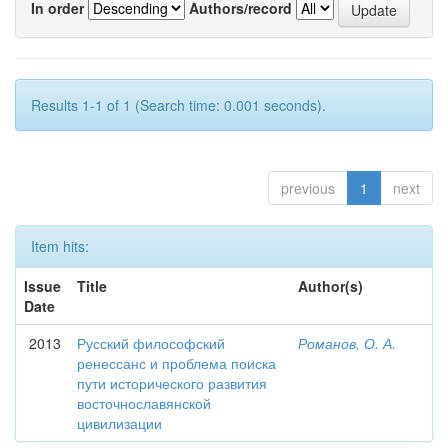
In order
Authors/record
Results 1-1 of 1 (Search time: 0.001 seconds).
previous
1
next
Item hits:
Issue
Title
Author(s)
Date
2013
Русский философский
Романов, О. А.
ренессанс и проблема поиска
пути исторического развития
восточнославянской
цивилизации