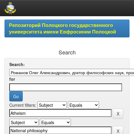
Skip
Репозиторий Полоцкого государственного
navigation
университета имени Евфросинии Полоцкой
Search
Search:
for
Current filters: