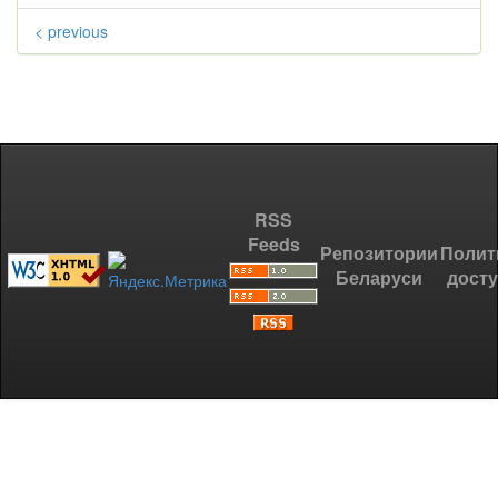
< previous
RSS
Feeds
Репозитории
Полит
Беларуси
дост