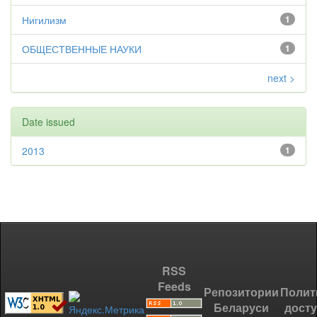
Нигилизм
1
ОБЩЕСТВЕННЫЕ НАУКИ
1
next >
Date issued
2013
1
RSS
Feeds
Репозитории
Полит
Беларуси
дост