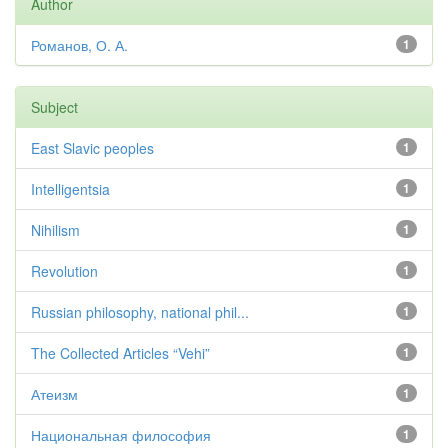
Author
Романов, О. А.
1
Subject
East Slavic peoples
1
Intelligentsia
1
Nihilism
1
Revolution
1
Russian philosophy, national phil...
1
The Collected Articles “Vehi”
1
Атеизм
1
Национальная философия
1