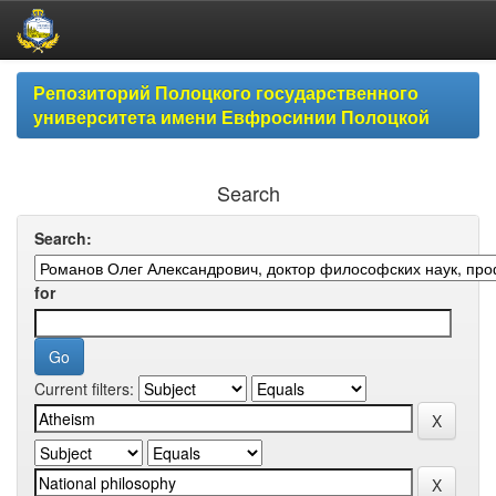
Skip
Репозиторий Полоцкого государственного
navigation
университета имени Евфросинии Полоцкой
Search
Search:
for
Current filters: