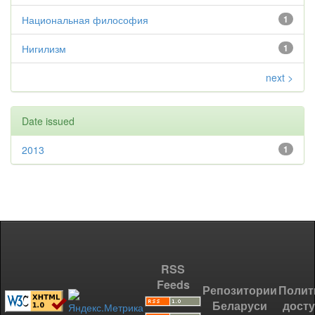
Национальная философия
1
Нигилизм
1
next >
Date issued
2013
1
RSS
Feeds
Репозитории
Полит
Беларуси
дост