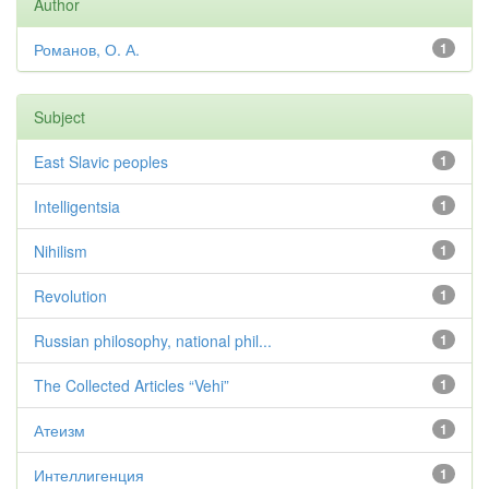
Author
Романов, О. А.
1
Subject
East Slavic peoples
1
Intelligentsia
1
Nihilism
1
Revolution
1
Russian philosophy, national phil...
1
The Collected Articles “Vehi”
1
Атеизм
1
Интеллигенция
1