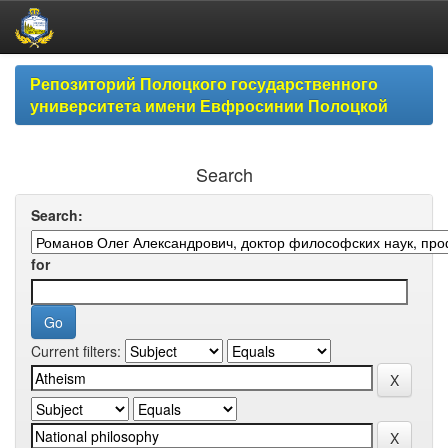
Skip
Репозиторий Полоцкого государственного
navigation
университета имени Евфросинии Полоцкой
Search
Search:
for
Current filters: