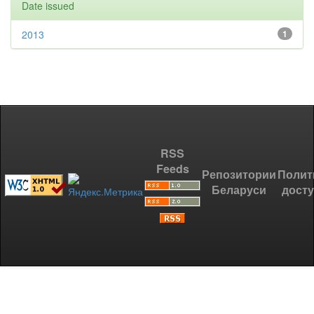
Date issued
2013
1
RSS
Feeds
Репозитории
Полит
Беларуси
дост