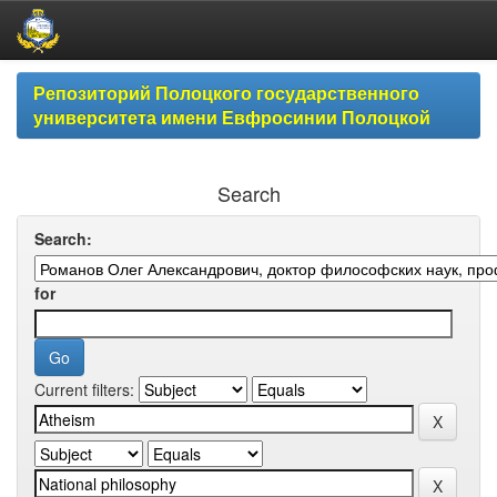
Skip
Репозиторий Полоцкого государственного
navigation
университета имени Евфросинии Полоцкой
Search
Search:
for
Current filters: