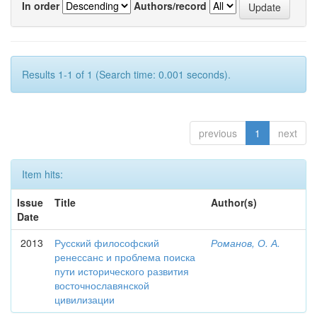
In order
Authors/record
Results 1-1 of 1 (Search time: 0.001 seconds).
previous
1
next
Item hits:
Issue
Title
Author(s)
Date
2013
Русский философский
Романов, О. А.
ренессанс и проблема поиска
пути исторического развития
восточнославянской
цивилизации