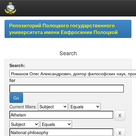
Skip
Репозиторий Полоцкого государственного
navigation
университета имени Евфросинии Полоцкой
Search
Search:
for
Current filters: