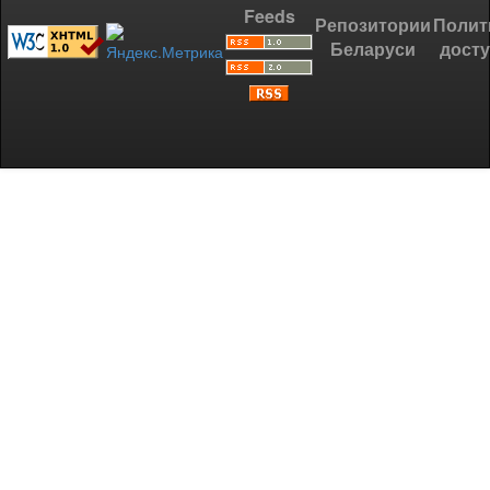
Feeds
Репозитории
Полит
Беларуси
дост