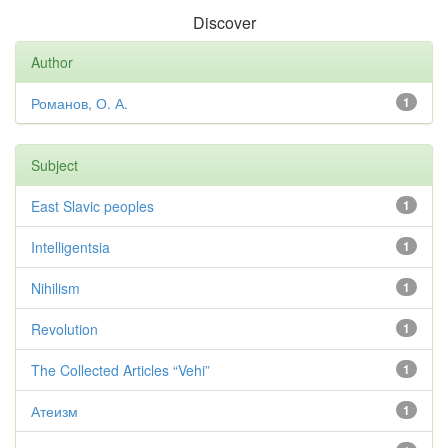
Discover
Author
Романов, О. А.
1
Subject
East Slavic peoples
1
Intelligentsia
1
Nihilism
1
Revolution
1
The Collected Articles “Vehi”
1
Атеизм
1