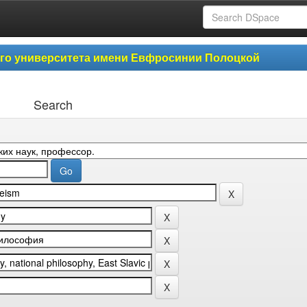
ого университета имени Евфросинии Полоцкой
Search