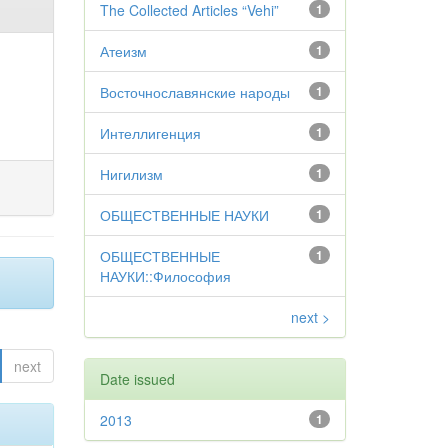
The Collected Articles “Vehi”
1
Атеизм
1
Восточнославянские народы
1
Интеллигенция
1
Нигилизм
1
ОБЩЕСТВЕННЫЕ НАУКИ
1
ОБЩЕСТВЕННЫЕ
1
НАУКИ::Философия
next >
next
Date issued
2013
1