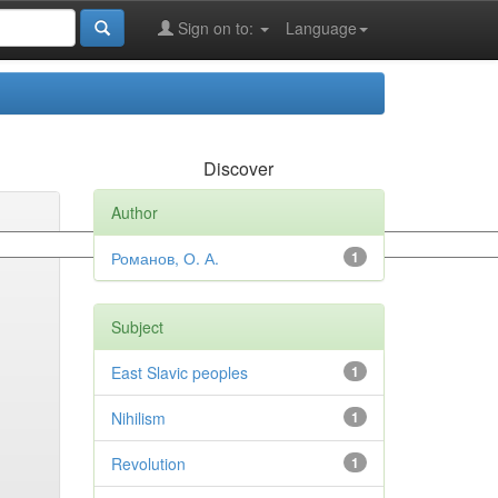
Sign on to:
Language
Discover
Author
Романов, О. А.
1
Subject
East Slavic peoples
1
Nihilism
1
Revolution
1