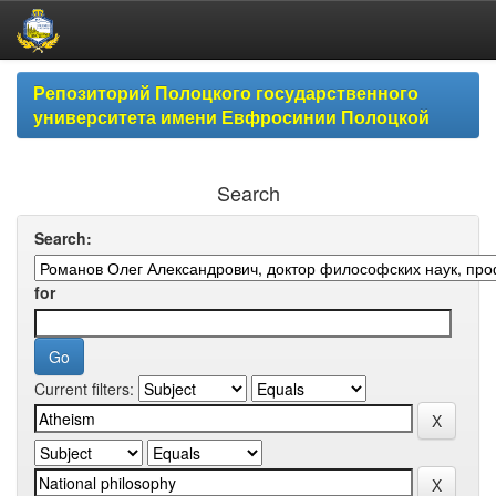
Skip
Репозиторий Полоцкого государственного
navigation
университета имени Евфросинии Полоцкой
Search
Search:
for
Current filters: