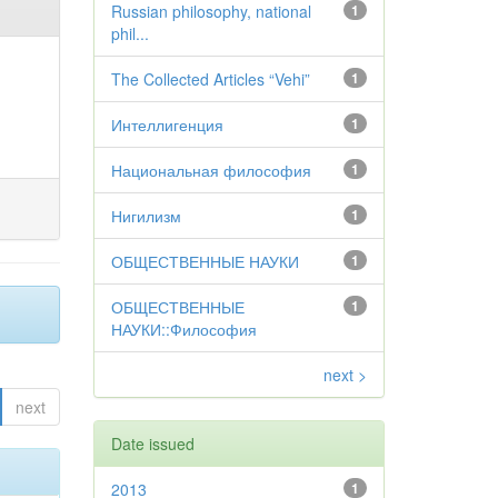
Russian philosophy, national
1
phil...
The Collected Articles “Vehi”
1
Интеллигенция
1
Национальная философия
1
Нигилизм
1
ОБЩЕСТВЕННЫЕ НАУКИ
1
ОБЩЕСТВЕННЫЕ
1
НАУКИ::Философия
next >
next
Date issued
2013
1