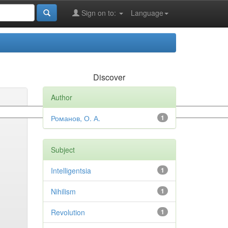
Sign on to:
Language
Discover
Author
Романов, О. А.
1
Subject
Intelligentsia
1
Nihilism
1
Revolution
1