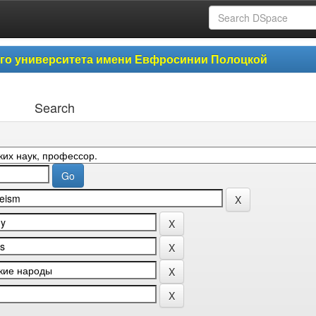
ого университета имени Евфросинии Полоцкой
Search