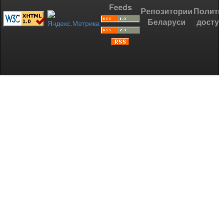
Feeds
Репозитории
Полит
Беларуси
дост