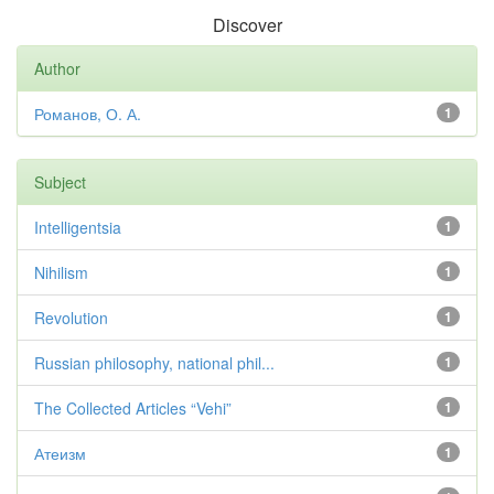
Discover
Author
Романов, О. А.
1
Subject
Intelligentsia
1
Nihilism
1
Revolution
1
Russian philosophy, national phil...
1
The Collected Articles “Vehi”
1
Атеизм
1