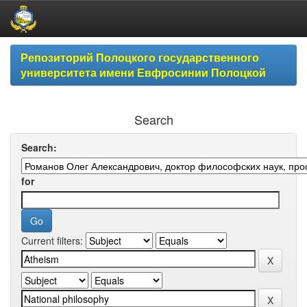
Skip
Репозиторий Полоцкого государственного
navigation
университета имени Евфросинии Полоцкой
Search
Search:
for
Current filters: