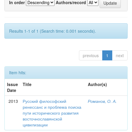
In order
Authors/record
Results 1-1 of 1 (Search time: 0.001 seconds).
previous
1
next
Item hits:
Issue
Title
Author(s)
Date
2013
Русский философский
Романов, О. А.
ренессанс и проблема поиска
пути исторического развития
восточнославянской
цивилизации