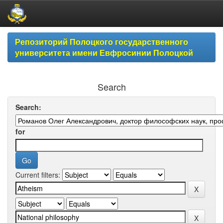
Skip
Репозиторий Полоцкого государственного
navigation
университета имени Евфросинии Полоцкой
Search
Search:
for
Current filters: