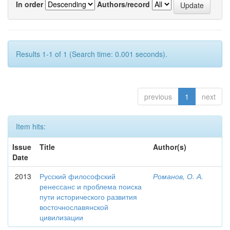
In order
Authors/record
Results 1-1 of 1 (Search time: 0.001 seconds).
previous
1
next
Item hits:
Issue
Title
Author(s)
Date
2013
Русский философский
Романов, О. А.
ренессанс и проблема поиска
пути исторического развития
восточнославянской
цивилизации