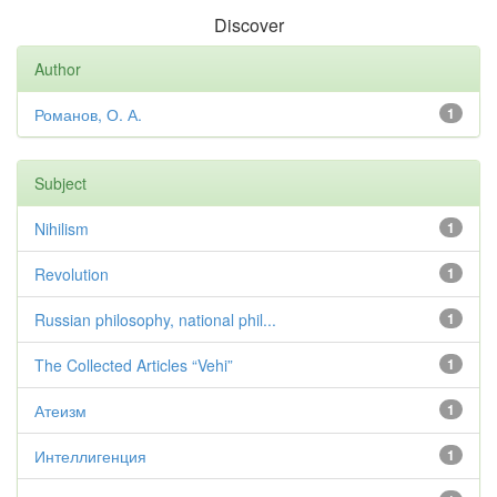
Discover
Author
Романов, О. А.
1
Subject
Nihilism
1
Revolution
1
Russian philosophy, national phil...
1
The Collected Articles “Vehi”
1
Атеизм
1
Интеллигенция
1