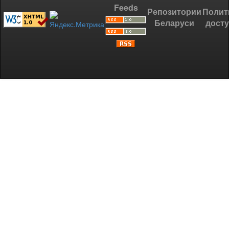
Feeds
Репозитории
Полит
Беларуси
дост