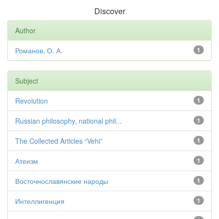
Discover
Author
Романов, О. А.
1
Subject
Revolution
1
Russian philosophy, national phil...
1
The Collected Articles “Vehi”
1
Атеизм
1
Восточнославянские народы
1
Интеллигенция
1