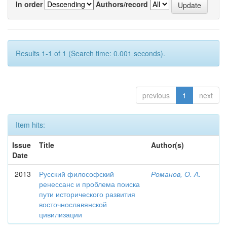
In order
Authors/record
Results 1-1 of 1 (Search time: 0.001 seconds).
previous
1
next
Item hits:
Issue
Title
Author(s)
Date
2013
Русский философский
Романов, О. А.
ренессанс и проблема поиска
пути исторического развития
восточнославянской
цивилизации