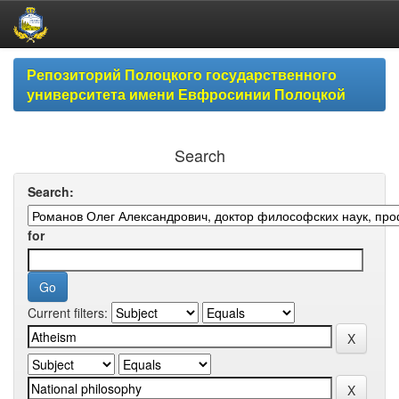
Skip
Репозиторий Полоцкого государственного
navigation
университета имени Евфросинии Полоцкой
Search
Search:
for
Current filters: