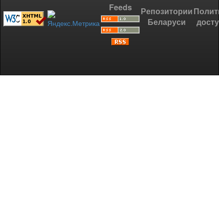
Feeds
Репозитории
Полит
Беларуси
дост