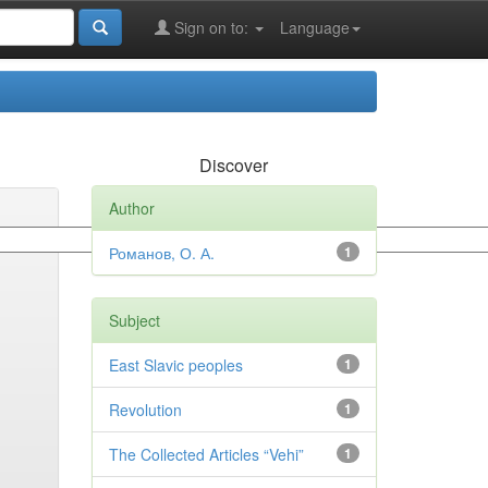
Sign on to:
Language
Discover
Author
Романов, О. А.
1
Subject
East Slavic peoples
1
Revolution
1
The Collected Articles “Vehi”
1