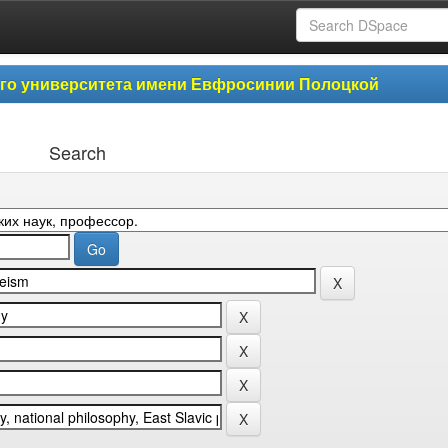
ого университета имени Евфросинии Полоцкой
Search