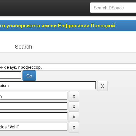
ого университета имени Евфросинии Полоцкой
Search