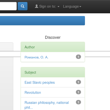
Sign on to:
Language
Discover
Author
Романов, О. А.
1
Subject
East Slavic peoples
1
Revolution
1
Russian philosophy, national
1
phil...