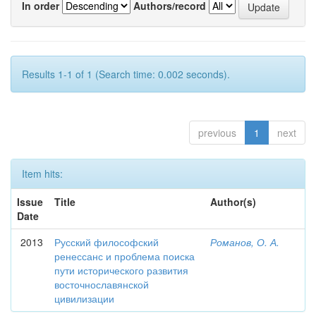
In order
Authors/record
Results 1-1 of 1 (Search time: 0.002 seconds).
previous
1
next
Item hits:
Issue
Title
Author(s)
Date
2013
Русский философский
Романов, О. А.
ренессанс и проблема поиска
пути исторического развития
восточнославянской
цивилизации