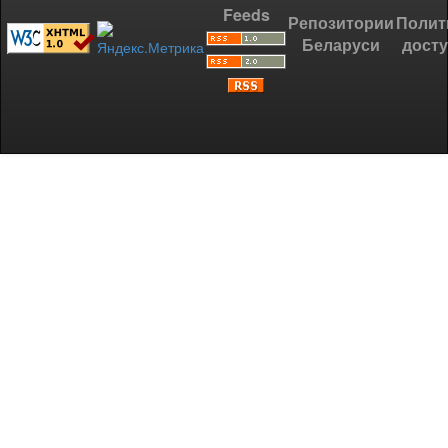
Feeds
Репозитории
Полит
Беларуси
дост