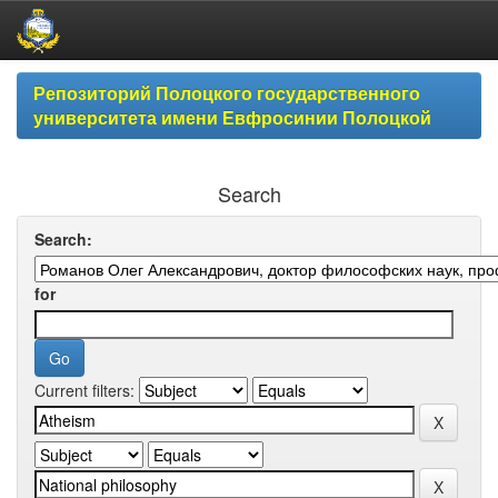
Skip
Репозиторий Полоцкого государственного
navigation
университета имени Евфросинии Полоцкой
Search
Search:
for
Current filters: