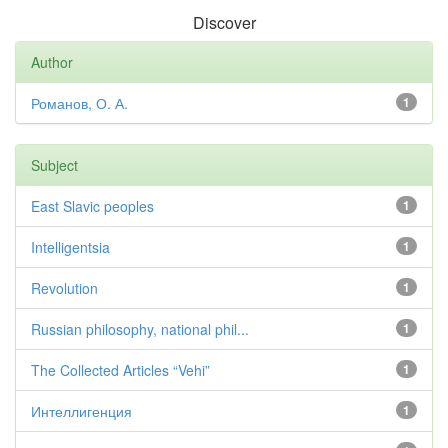
Discover
Author
Романов, О. А.
1
Subject
East Slavic peoples
1
Intelligentsia
1
Revolution
1
Russian philosophy, national phil...
1
The Collected Articles “Vehi”
1
Интеллигенция
1