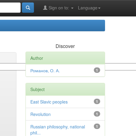
Sign on to:
Language
Discover
Author
Романов, О. А.
1
Subject
East Slavic peoples
1
Revolution
1
Russian philosophy, national
1
phil...