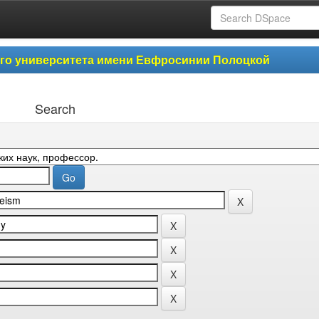
ого университета имени Евфросинии Полоцкой
Search