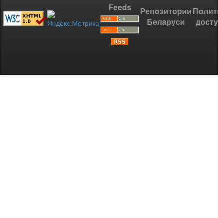
Feeds
Репозитории
Полит
Беларуси
дост