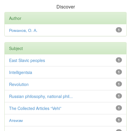
Discover
Author
Романов, О. А.
1
Subject
East Slavic peoples
1
Intelligentsia
1
Revolution
1
Russian philosophy, national phil...
1
The Collected Articles “Vehi”
1
Атеизм
1