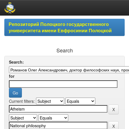
Skip
Репозиторий Полоцкого государственного
navigation
университета имени Евфросинии Полоцкой
Search
Search:
for
Current filters: