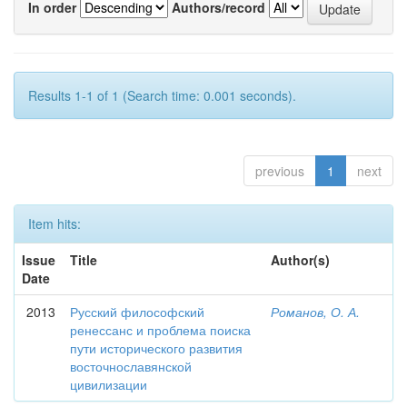
In order
Authors/record
Results 1-1 of 1 (Search time: 0.001 seconds).
previous
1
next
Item hits:
Issue
Title
Author(s)
Date
2013
Русский философский
Романов, О. А.
ренессанс и проблема поиска
пути исторического развития
восточнославянской
цивилизации