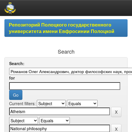
Skip
Репозиторий Полоцкого государственного
navigation
университета имени Евфросинии Полоцкой
Search
Search:
for
Current filters: