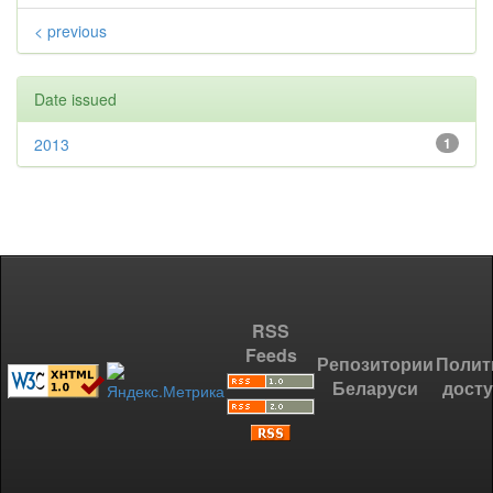
< previous
Date issued
2013
1
RSS
Feeds
Репозитории
Полит
Беларуси
дост