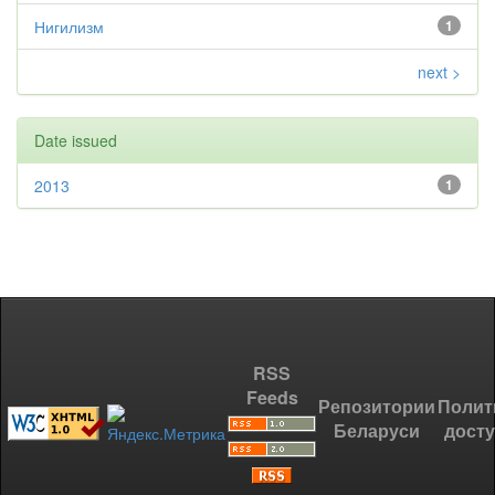
Нигилизм
1
next >
Date issued
2013
1
RSS
Feeds
Репозитории
Полит
Беларуси
дост