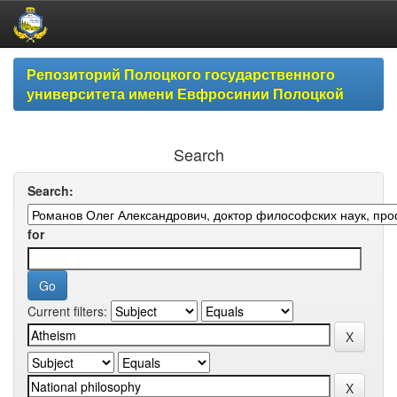
Skip
Репозиторий Полоцкого государственного
navigation
университета имени Евфросинии Полоцкой
Search
Search:
for
Current filters: