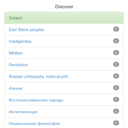
Discover
Subject
East Slavic peoples
1
Intelligentsia
1
Nihilism
1
Revolution
1
Russian philosophy, national phil...
1
Атеизм
1
Восточнославянские народы
1
Интеллигенция
1
Национальная философия
1