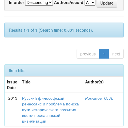
In order
Authors/record
Results 1-1 of 1 (Search time: 0.001 seconds).
previous
1
next
Item hits:
Issue
Title
Author(s)
Date
2013
Русский философский
Романов, О. А.
ренессанс и проблема поиска
пути исторического развития
восточнославянской
цивилизации