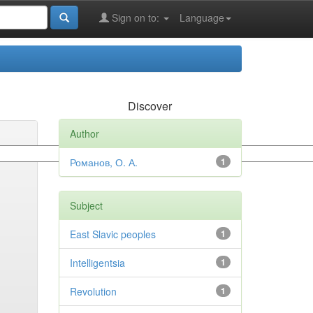
Sign on to:
Language
Discover
Author
Романов, О. А.
1
Subject
East Slavic peoples
1
Intelligentsia
1
Revolution
1