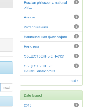
Russian philosophy, national
1
phil...
Атеизм
1
Интеллигенция
1
Национальная философия
1
Нигилизм
1
ОБЩЕСТВЕННЫЕ НАУКИ
1
ОБЩЕСТВЕННЫЕ
1
НАУКИ::Философия
next >
next
Date issued
2013
1