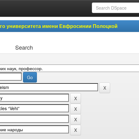
ого университета имени Евфросинии Полоцкой
Search