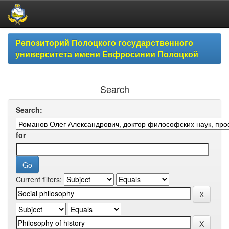
Skip
Репозиторий Полоцкого государственного
navigation
университета имени Евфросинии Полоцкой
Search
Search:
for
Current filters: