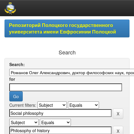
Skip
Репозиторий Полоцкого государственного
navigation
университета имени Евфросинии Полоцкой
Search
Search:
for
Current filters: