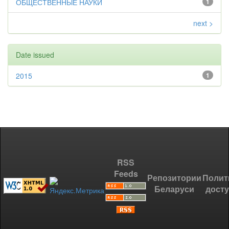
ОБЩЕСТВЕННЫЕ НАУКИ
1
next >
Date issued
2015
1
RSS
Feeds
Репозитории
Полит
Беларуси
дост