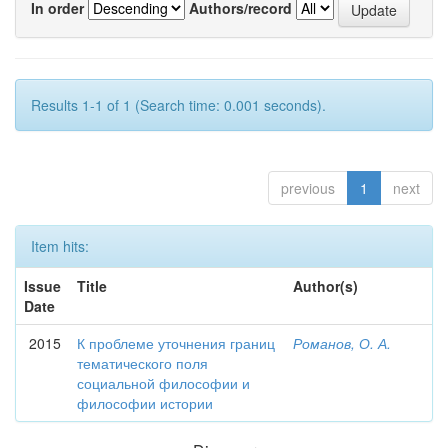
In order
Authors/record
Results 1-1 of 1 (Search time: 0.001 seconds).
previous
1
next
Item hits:
Issue
Title
Author(s)
Date
2015
К проблеме уточнения границ
Романов, О. А.
тематического поля
социальной философии и
философии истории