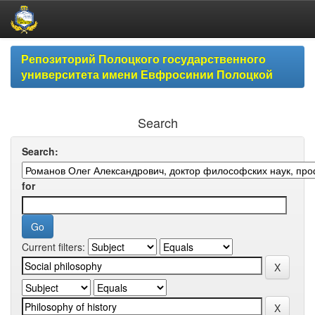
Skip
Репозиторий Полоцкого государственного
navigation
университета имени Евфросинии Полоцкой
Search
Search:
for
Current filters: