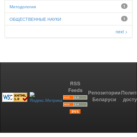
Методология
1
ОБЩЕСТВЕННЫЕ НАУКИ
1
next >
RSS
Feeds
Репозитории
Полит
Беларуси
дост