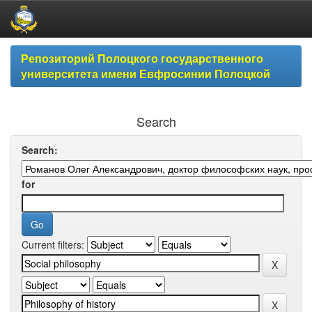
Skip
Репозиторий Полоцкого государственного
navigation
университета имени Евфросинии Полоцкой
Search
Search:
for
Current filters: