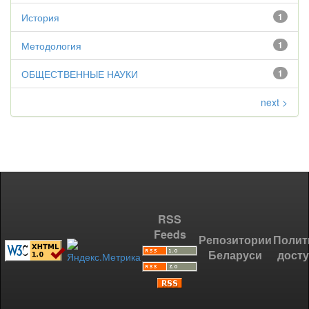
История
1
Методология
1
ОБЩЕСТВЕННЫЕ НАУКИ
1
next >
RSS
Feeds
Репозитории
Полит
Беларуси
дост