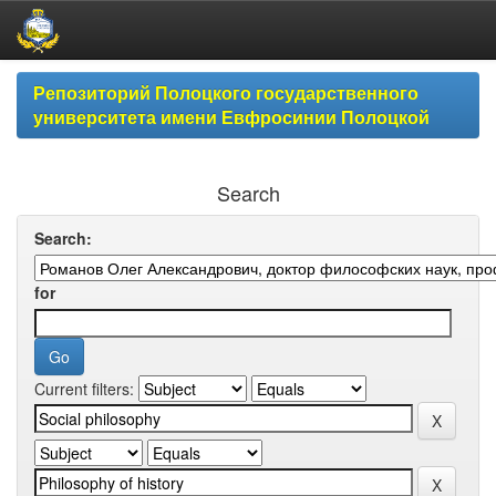
Skip
Репозиторий Полоцкого государственного
navigation
университета имени Евфросинии Полоцкой
Search
Search:
for
Current filters: