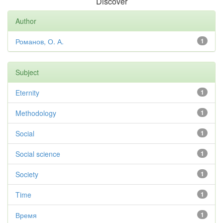
Discover
Author
Романов, О. А.
1
Subject
Eternity
1
Methodology
1
Social
1
Social science
1
Society
1
Time
1
Время
1