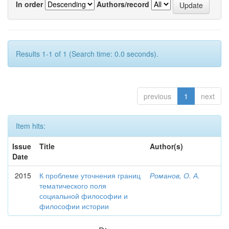
In order
Authors/record
Results 1-1 of 1 (Search time: 0.0 seconds).
previous
1
next
Item hits:
Issue
Title
Author(s)
Date
2015
К проблеме уточнения границ
Романов, О. А.
тематического поля
социальной философии и
философии истории